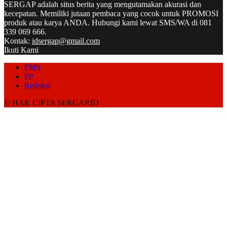
SERGAP adalah situs berita yang mengutamakan akurasi dan
kecepatan. Memiliki jutaan pembaca yang cocok untuk PROMOSI
produk atau karya ANDA. Hubungi kami lewat SMS/WA di 081
339 069 666.
Kontak:
idsergap@gmail.com
Ikuti Kami
PMS
PP
Redaksi
© HAK CIPTA SERGAP.ID