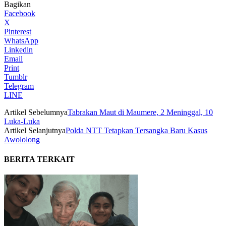
Bagikan
Facebook
X
Pinterest
WhatsApp
Linkedin
Email
Print
Tumblr
Telegram
LINE
Artikel Sebelumnya
Tabrakan Maut di Maumere, 2 Meninggal, 10
Luka-Luka
Artikel Selanjutnya
Polda NTT Tetapkan Tersangka Baru Kasus
Awololong
BERITA TERKAIT