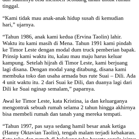
tinggal.
“Kami tidak mau anak-anak hidup susah di kemudian
hari,” ujarnya.
“Tahun 1986, anak kami kedua (Ervina Taolin) lahir.
Waktu itu kami masih di Mena. Tahun 1991 kami pindah
ke Timor Leste dengan modal dum truck pemberian bapak.
Prinsip kami waktu itu, kalau mau maju harus keluar
kampung. Setelah hijrah di Timor Leste, kami berjuang
lagi disana. Dengan modal yang ditabung, disana kami
membuka toko dan usaha armada bus rute Suai – Dili. Ada
4 unit waktu itu. 2 dari Suai ke Dili, dan duanya lagi dari
Dili ke Suai nginap semalam,” paparnya.
Awal ke Timor Leste, kata Kristina, ia dan keluarganya
mengontrak sebuah rumah selama 2 tahun hingga akhirnya
bisa membeli rumah dan tanah yang mereka tempati.
“Tahun 1997, pas saya sedang hamil besar anak ketiga
(Hanny Oktavian Taolin), tengah malam terjadi kebakaran.
Satu toko dan rumah di belakang toko beserta segala isinya