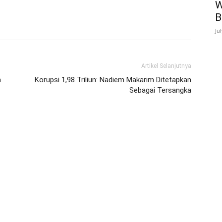
W
B
Ju
Artikel Selanjutnya
n
Korupsi 1,98 Triliun: Nadiem Makarim Ditetapkan
Sebagai Tersangka