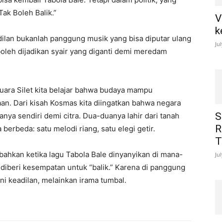
Tak Boleh Balik.”
V
k
ilan bukanlah panggung musik yang bisa diputar ulang
Ju
oleh dijadikan syair yang diganti demi meredam
suara Silet kita belajar bahwa budaya mampu
. Dari kisah Kosmas kita diingatkan bahwa negara
S
ya sendiri demi citra. Dua-duanya lahir dari tanah
R
berbeda: satu melodi riang, satu elegi getir.
T
: bahkan ketika lagu Tabola Bale dinyanyikan di mana-
Ju
 diberi kesempatan untuk “balik.” Karena di panggung
i keadilan, melainkan irama tumbal.