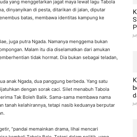
muda yang menggetarkan jagat maya lewat lagu Tabola
dinyanyikan di pesta, ditarikan di jalan, diputar
K
t menembus batas, membawa identitas kampung ke
S
P
Ju
 Gae, juga putra Ngada. Namanya menggema bukan
jompongan. Malam itu dia diselamatkan dari amukan
pemberhentian tidak hormat. Dia bukan sebagai teladan,
K
 Dua anak Ngada, dua panggung berbeda. Yang satu
b
ijatuhkan dengan sorak caci. Silet menabuh Tabola
d
enerima Tak Boleh Balik. Sama-sama membawa nama
Ju
 tanah kelahirannya, tetapi nasib keduanya berputar
an.
 getir, “pandai memainkan drama, lihai mencari
sa kembali Tabola Bale. Tetapi dalam politik, yang