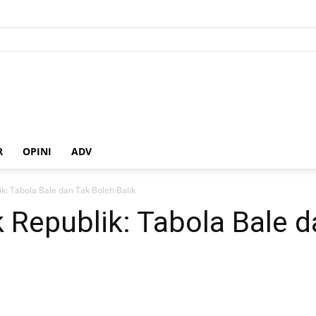
R
OPINI
ADV
k: Tabola Bale dan Tak Boleh Balik
 Republik: Tabola Bale d