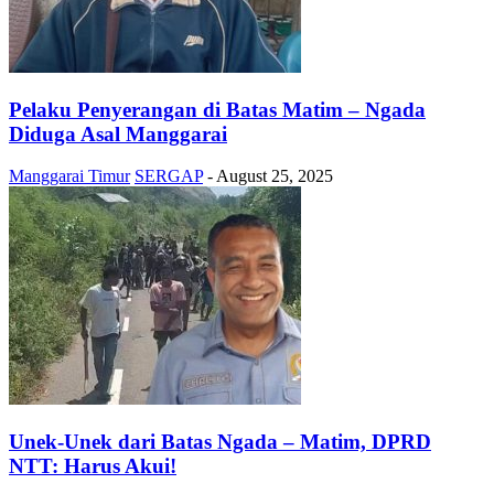
Pelaku Penyerangan di Batas Matim – Ngada
Diduga Asal Manggarai
Manggarai Timur
SERGAP
-
August 25, 2025
Unek-Unek dari Batas Ngada – Matim, DPRD
NTT: Harus Akui!