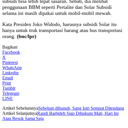
subsidi bisa lebih tepat sasaran. Sebab, dia melihat
penggunaan BBM seperti Pertalite dan Solar Subsidi
selama ini masih dipakai untuk mobil-mobil mewah.
Kata Presiden Joko Widodo, harusnya subsidi Solar itu
hanya untuk truk transportasi barang atau bus transportasi
orang.
(bnc/lpr)
Bagikan
Facebook
X
Pinterest
WhatsApp
Linkedin
Email
Print
Tumblr
Telegram
LINE
Artikel Sebelumnya
Sebelum dibunuh, Sang Istri Sempat Ditendang
Artikel Selanjutnya
Randi Badjideh Siap Dihukum Mati, Hari Ini
Atau Besok Sama Saja