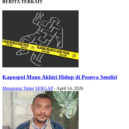
BERITA TERKAIT
Kapospol Mano Akhiri Hidup di Posnya Sendiri
Manggarai Timur
SERGAP
-
April 14, 2026