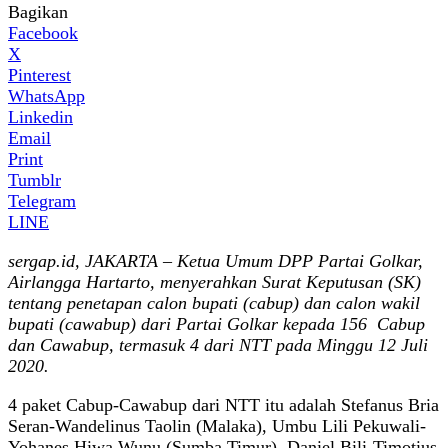
Bagikan
Facebook
X
Pinterest
WhatsApp
Linkedin
Email
Print
Tumblr
Telegram
LINE
sergap.id, JAKARTA
– Ketua Umum DPP Partai Golkar,
Airlangga Hartarto, menyerahkan Surat Keputusan (SK)
tentang penetapan calon bupati (cabup) dan calon wakil
bupati (cawabup) dari Partai Golkar kepada 156 Cabup
dan Cawabup, termasuk 4 dari NTT pada Minggu 12 Juli
2020.
4 paket Cabup-Cawabup dari NTT itu adalah Stefanus Bria
Seran-Wandelinus Taolin (Malaka), Umbu Lili Pekuwali-
Yohanes Hiwa Wunu (Sumba Timur), Daniel Bili-Timotius