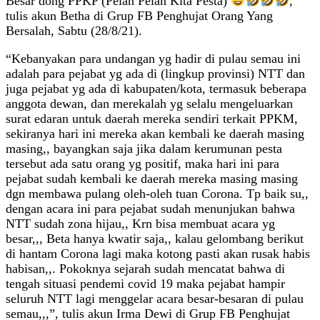
Besar dong PPKP (Pelan Pelan Kita Pesta)
,”
tulis akun Betha di Grup FB Penghujat Orang Yang
Bersalah, Sabtu (28/8/21).
“Kebanyakan para undangan yg hadir di pulau semau ini
adalah para pejabat yg ada di (lingkup provinsi) NTT dan
juga pejabat yg ada di kabupaten/kota, termasuk beberapa
anggota dewan, dan merekalah yg selalu mengeluarkan
surat edaran untuk daerah mereka sendiri terkait PPKM,
sekiranya hari ini mereka akan kembali ke daerah masing
masing,, bayangkan saja jika dalam kerumunan pesta
tersebut ada satu orang yg positif, maka hari ini para
pejabat sudah kembali ke daerah mereka masing masing
dgn membawa pulang oleh-oleh tuan Corona. Tp baik su,,
dengan acara ini para pejabat sudah menunjukan bahwa
NTT sudah zona hijau,, Krn bisa membuat acara yg
besar,,, Beta hanya kwatir saja,, kalau gelombang berikut
di hantam Corona lagi maka kotong pasti akan rusak habis
habisan,,. Pokoknya sejarah sudah mencatat bahwa di
tengah situasi pendemi covid 19 maka pejabat hampir
seluruh NTT lagi menggelar acara besar-besaran di pulau
semau,,,”, tulis akun Irma Dewi di Grup FB Penghujat