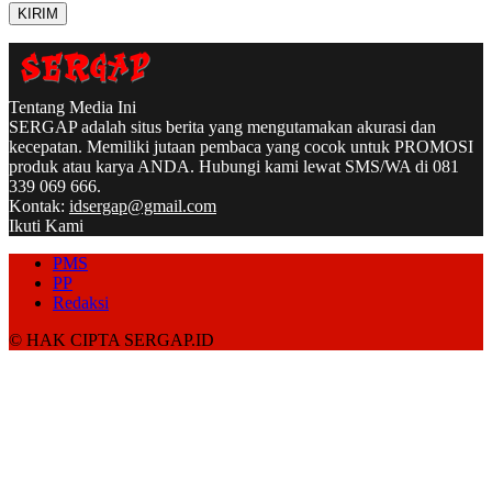
Tentang Media Ini
SERGAP adalah situs berita yang mengutamakan akurasi dan
kecepatan. Memiliki jutaan pembaca yang cocok untuk PROMOSI
produk atau karya ANDA. Hubungi kami lewat SMS/WA di 081
339 069 666.
Kontak:
idsergap@gmail.com
Ikuti Kami
PMS
PP
Redaksi
© HAK CIPTA SERGAP.ID