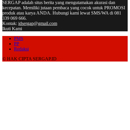
SERGAP adalah situs berita yang mengutamakan akurasi dan
kecepatan. Memiliki jutaan pembaca yang cocok untuk PROMOSI
produk atau karya ANDA. Hubungi kami lewat SMS/WA di 081
339 069 666.
Kontak:
idsergap@gmail.com
Ikuti Kami
PMS
PP
Redaksi
© HAK CIPTA SERGAP.ID