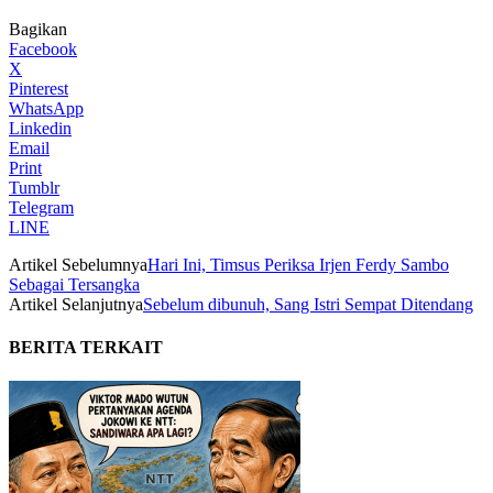
Bagikan
Facebook
X
Pinterest
WhatsApp
Linkedin
Email
Print
Tumblr
Telegram
LINE
Artikel Sebelumnya
Hari Ini, Timsus Periksa Irjen Ferdy Sambo
Sebagai Tersangka
Artikel Selanjutnya
Sebelum dibunuh, Sang Istri Sempat Ditendang
BERITA TERKAIT