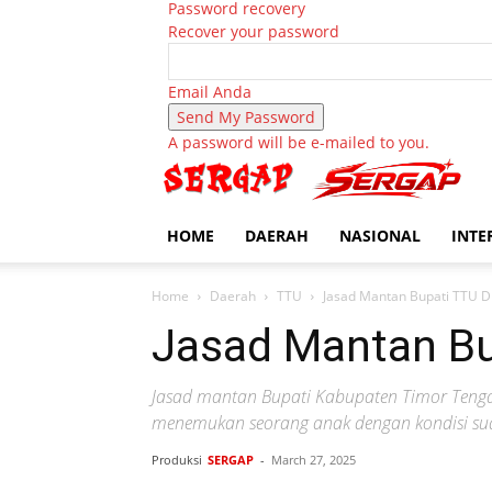
Password recovery
Recover your password
Email Anda
A password will be e-mailed to you.
HOME
DAERAH
NASIONAL
INTE
Home
Daerah
TTU
Jasad Mantan Bupati TTU 
Jasad Mantan Bu
Jasad mantan Bupati Kabupaten Timor Tenga
menemukan seorang anak dengan kondisi su
Produksi
SERGAP
-
March 27, 2025