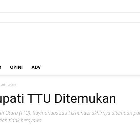
R
OPINI
ADV
Ditemukan
pati TTU Ditemukan
h Utara (TTU), Raymundus Sau Fernandes akhirnya ditemuan pada
dah tidak bernyawa.