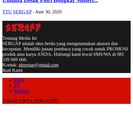
Undana Desak Polri Bongkar Misteri...
TTU
SERGAP
-
June 30, 2026
Tentang Media Ini
SERGAP adalah situs berita yang mengutamakan akurasi dan
kecepatan. Memiliki jutaan pembaca yang cocok untuk PROMOSI
produk atau karya ANDA. Hubungi kami lewat SMS/WA di 081
339 069 666.
Kontak:
idsergap@gmail.com
Ikuti Kami
PMS
PP
Redaksi
© HAK CIPTA SERGAP.ID