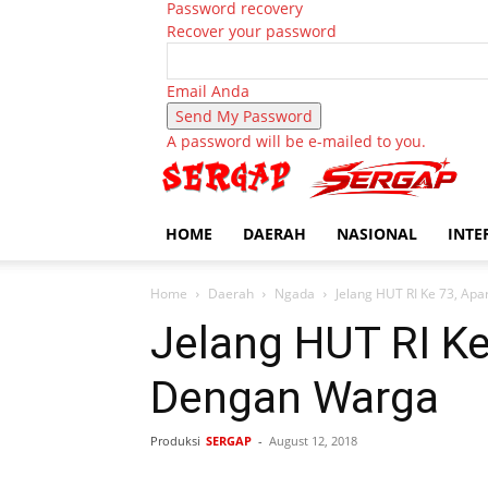
Password recovery
Recover your password
Email Anda
A password will be e-mailed to you.
HOME
DAERAH
NASIONAL
INTE
Home
Daerah
Ngada
Jelang HUT RI Ke 73, Ap
Jelang HUT RI Ke
Dengan Warga
Produksi
SERGAP
-
August 12, 2018