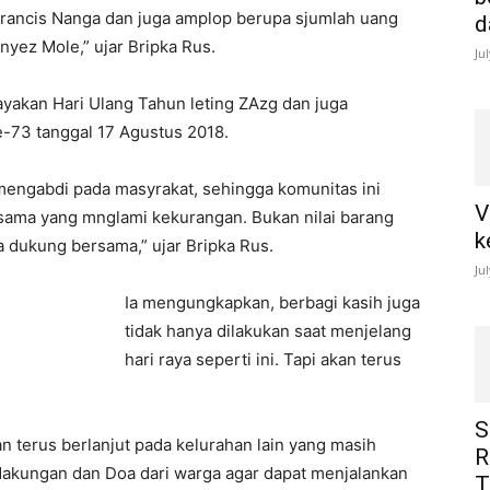
Francis Nanga dan juga amplop berupa sjumlah uang
d
nyez Mole,” ujar Bripka Rus.
Ju
ayakan Hari Ulang Tahun leting ZAzg dan juga
73 tanggal 17 Agustus 2018.
engabdi pada masyrakat, sehingga komunitas ini
V
sama yang mnglami kekurangan. Bukan nilai barang
k
ta dukung bersama,” ujar Bripka Rus.
Ju
Ia mengungkapkan, berbagi kasih juga
tidak hanya dilakukan saat menjelang
hari raya seperti ini. Tapi akan terus
S
kan terus berlanjut pada kelurahan lain yang masih
R
dakungan dan Doa dari warga agar dapat menjalankan
T