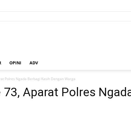
R
OPINI
ADV
arat Polres Ngada Berbagi Kasih Dengan Warga
 73, Aparat Polres Ngad