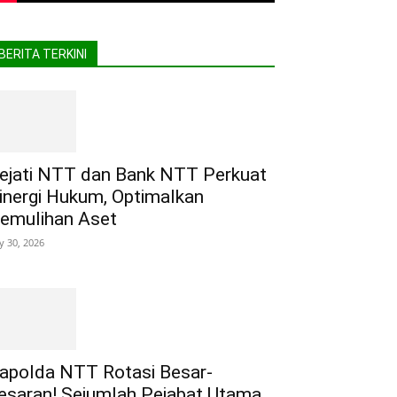
BERITA TERKINI
ejati NTT dan Bank NTT Perkuat
inergi Hukum, Optimalkan
emulihan Aset
ly 30, 2026
apolda NTT Rotasi Besar-
esaran! Sejumlah Pejabat Utama