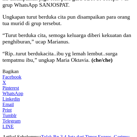
grup WhatsApp SANJOSPAT.
Ungkapan turut berduka cita pun disampaikan para orang
tua murid di grup tersebut.
“Turut berduka cita, semoga keluarga diberi kekuatan dan
penghiburan,” ucap Marianus.
“Rip..turut berdukacita..ibu yg lemah lembut..surga
tempatmu ibu,” ungkap Maria Oktavia.
(che/che)
Bagikan
Facebook
X
Pinterest
WhatsApp
Linkedin
Email
Print
Tumblr
Telegram
LINE
Artikel Sebelumnya
Tolak Rp 3,4 Juta dari Timor Expres, Gerimu: