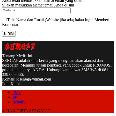
Anda telah memasukkan alamat email yang salah!
Silakan masukkan alamat email Anda di sini
Tulis Nama dan Email (Website jika ada) kalau Ingin Memberi
Komentar!
Tentang Media Ini
SERGAP adalah situs berita yang mengutamakan akurasi dan
kecepatan. Memiliki jutaan pembaca yang cocok untuk PROMOSI
produk atau karya ANDA. Hubungi kami lewat SMS/WA di 081
339 069 666.
Kontak:
idsergap@gmail.com
Ikuti Kami
PMS
PP
Redaksi
© HAK CIPTA SERGAP.ID