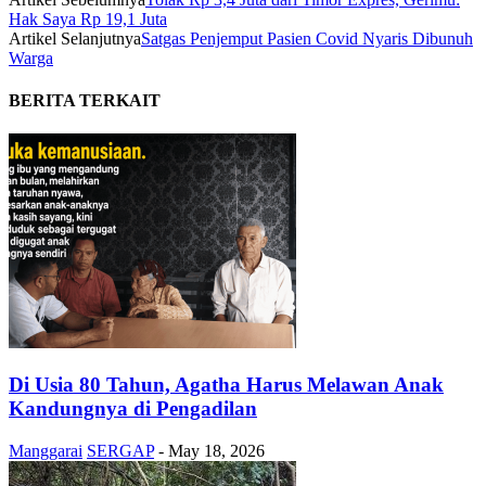
Hak Saya Rp 19,1 Juta
Artikel Selanjutnya
Satgas Penjemput Pasien Covid Nyaris Dibunuh
Warga
BERITA TERKAIT
Di Usia 80 Tahun, Agatha Harus Melawan Anak
Kandungnya di Pengadilan
Manggarai
SERGAP
-
May 18, 2026