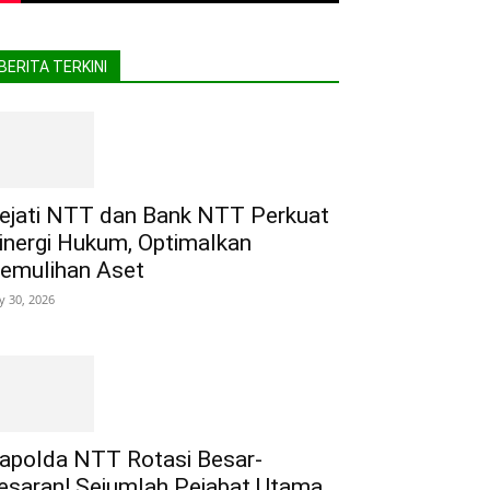
BERITA TERKINI
ejati NTT dan Bank NTT Perkuat
inergi Hukum, Optimalkan
emulihan Aset
ly 30, 2026
apolda NTT Rotasi Besar-
esaran! Sejumlah Pejabat Utama