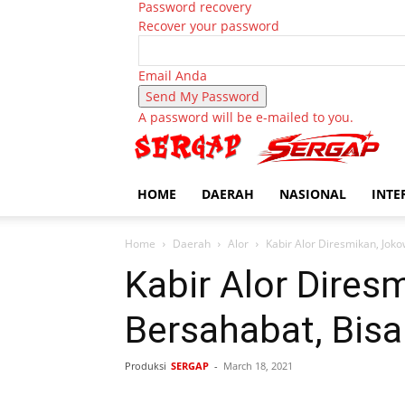
Password recovery
Recover your password
Email Anda
A password will be e-mailed to you.
HOME
DAERAH
NASIONAL
INTE
Home
Daerah
Alor
Kabir Alor Diresmikan, Jok
Kabir Alor Dires
Bersahabat, Bisa
Produksi
SERGAP
-
March 18, 2021