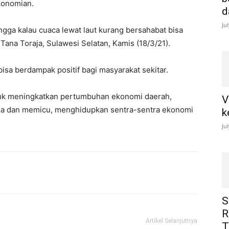
konomian.
d
Ju
gga kalau cuaca lewat laut kurang bersahabat bisa
Tana Toraja, Sulawesi Selatan, Kamis (18/3/21).
isa berdampak positif bagi masyarakat sekitar.
tuk meningkatkan pertumbuhan ekonomi daerah,
V
rja dan memicu, menghidupkan sentra-sentra ekonomi
k
Ju
S
R
Artikel Selanjutnya
T