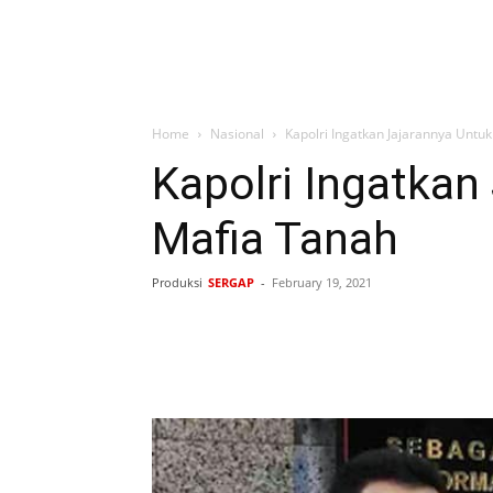
Home
Nasional
Kapolri Ingatkan Jajarannya Untu
Kapolri Ingatkan
Mafia Tanah
Produksi
SERGAP
-
February 19, 2021
Bagikan