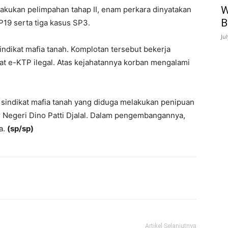
W
ilakukan pelimpahan tahap II, enam perkara dinyatakan
B
P19 serta tiga kasus SP3.
Ju
ndikat mafia tanah. Komplotan tersebut bekerja
 e-KTP ilegal. Atas kejahatannya korban mengalami
s sindikat mafia tanah yang diduga melakukan penipuan
ar Negeri Dino Patti Djalal. Dalam pengembangannya,
a.
(sp/sp)
Artikel Selanjutnya