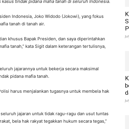
 kasus tindak pidana mafia tanah di seluruh Indonesia.
K
esiden Indonesia, Joko Widodo (Jokowi), yang fokus
S
ia tanah di tanah air.
P
Ju
tian khusus Bapak Presiden, dan saya diperintahkan
fia tanah,” kata Sigit dalam keterangan tertulisnya,
seluruh jajarannya untuk bekerja secara maksimal
dak pidana mafia tanah.
K
b
 Polisi harus menjalankan tugasnya untuk membela hak
d
Ju
seluruh jajaran untuk tidak ragu-ragu dan usut tuntas
akat, bela hak rakyat tegakkan hukum secara tegas,”