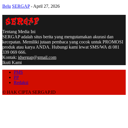
Belu
SERGAP
-
April 27, 2026
Tentang Media Ini
SERGAP adalah situs berita yang mengutamakan akurasi dan
kecepatan. Memiliki jutaan pembaca yang cocok untuk PROMOSI
produk atau karya ANDA. Hubungi kami lewat SMS/WA di 081
339 069 666.
Kontak:
idsergap@gmail.com
Ikuti Kami
PMS
PP
Redaksi
© HAK CIPTA SERGAP.ID