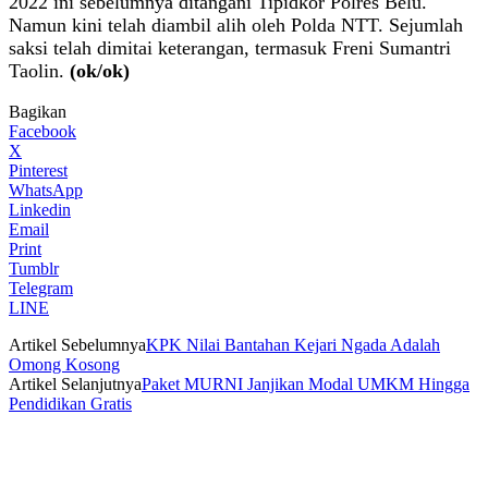
2022 ini sebelumnya ditangani Tipidkor Polres Belu.
Namun kini telah diambil alih oleh Polda NTT. Sejumlah
saksi telah dimitai keterangan, termasuk Freni Sumantri
Taolin.
(ok/ok)
Bagikan
Facebook
X
Pinterest
WhatsApp
Linkedin
Email
Print
Tumblr
Telegram
LINE
Artikel Sebelumnya
KPK Nilai Bantahan Kejari Ngada Adalah
Omong Kosong
Artikel Selanjutnya
Paket MURNI Janjikan Modal UMKM Hingga
Pendidikan Gratis