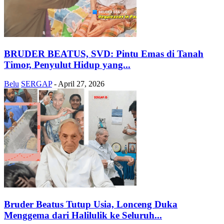
BRUDER BEATUS, SVD: Pintu Emas di Tanah
Timor, Penyulut Hidup yang...
Belu
SERGAP
-
April 27, 2026
Bruder Beatus Tutup Usia, Lonceng Duka
Menggema dari Halilulik ke Seluruh...