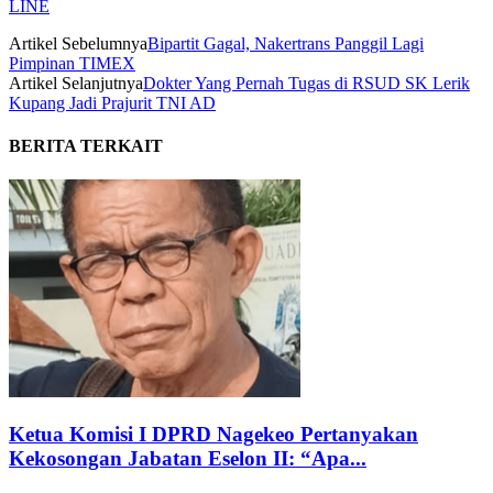
LINE
Artikel Sebelumnya
Bipartit Gagal, Nakertrans Panggil Lagi
Pimpinan TIMEX
Artikel Selanjutnya
Dokter Yang Pernah Tugas di RSUD SK Lerik
Kupang Jadi Prajurit TNI AD
BERITA TERKAIT
Ketua Komisi I DPRD Nagekeo Pertanyakan
Kekosongan Jabatan Eselon II: “Apa...