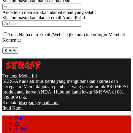
Silakan masukkan nama Anda di sini
Anda telah memasukkan alamat email yang salah!
Silakan masukkan alamat email Anda di sini
Tulis Nama dan Email (Website jika ada) kalau Ingin Memberi
Komentar!
Tentang Media Ini
SERGAP adalah situs berita yang mengutamakan akurasi dan
kecepatan. Memiliki jutaan pembaca yang cocok untuk PROMOSI
produk atau karya ANDA. Hubungi kami lewat SMS/WA di 081
339 069 666.
Kontak:
idsergap@gmail.com
Ikuti Kami
PMS
PP
Redaksi