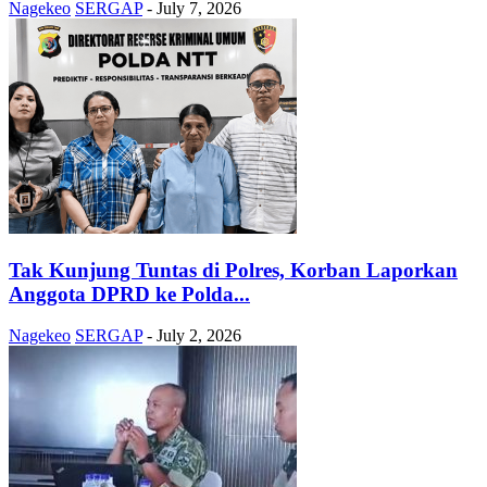
Nagekeo
SERGAP
-
July 7, 2026
Tak Kunjung Tuntas di Polres, Korban Laporkan
Anggota DPRD ke Polda...
Nagekeo
SERGAP
-
July 2, 2026