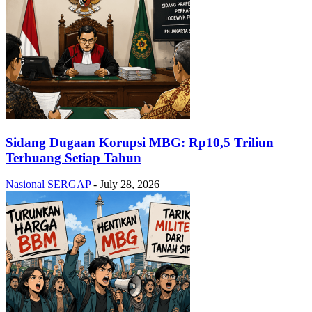
Sidang Dugaan Korupsi MBG: Rp10,5 Triliun
Terbuang Setiap Tahun
Nasional
SERGAP
-
July 28, 2026