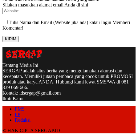
Silakan masukkan alamat email Anda di sini
Tulis Nama dan Email (Website jika ada) kalau Ingin Memberi
Komentar!
Tentang Media Ini
SERGAP adalah situs berita yang mengutamakan akurasi dan
kecepatan. Memiliki jutaan pembaca yang cocok untuk PROMOSI
produk atau karya ANDA. Hubungi kami lewat SMS/WA di 081
339 069 666.
Kontak:
idsergap@gmail.com
Ikuti Kami
PMS
PP
Redaksi
© HAK CIPTA SERGAP.ID