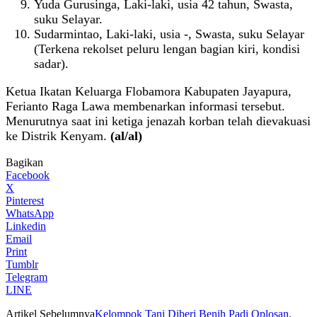
Yuda Gurusinga, Laki-laki, usia 42 tahun, Swasta,
suku Selayar.
Sudarmintao, Laki-laki, usia -, Swasta, suku Selayar
(Terkena rekolset peluru lengan bagian kiri, kondisi
sadar).
Ketua Ikatan Keluarga Flobamora Kabupaten Jayapura,
Ferianto Raga Lawa membenarkan informasi tersebut.
Menurutnya saat ini ketiga jenazah korban telah dievakuasi
ke Distrik Kenyam.
(al/al)
Bagikan
Facebook
X
Pinterest
WhatsApp
Linkedin
Email
Print
Tumblr
Telegram
LINE
Artikel Sebelumnya
Kelompok Tani Diberi Benih Padi Oplosan,