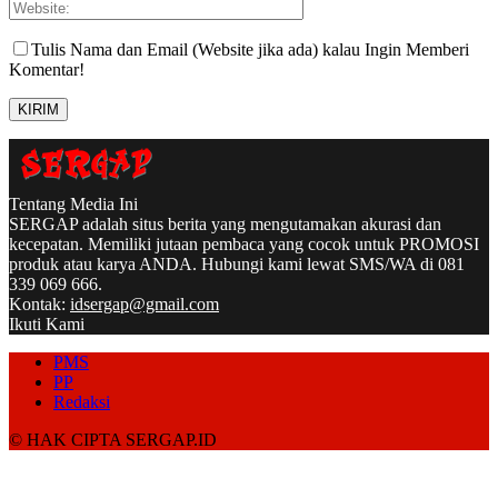
Tulis Nama dan Email (Website jika ada) kalau Ingin Memberi
Komentar!
Tentang Media Ini
SERGAP adalah situs berita yang mengutamakan akurasi dan
kecepatan. Memiliki jutaan pembaca yang cocok untuk PROMOSI
produk atau karya ANDA. Hubungi kami lewat SMS/WA di 081
339 069 666.
Kontak:
idsergap@gmail.com
Ikuti Kami
PMS
PP
Redaksi
© HAK CIPTA SERGAP.ID