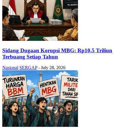
Sidang Dugaan Korupsi MBG: Rp10,5 Triliun
Terbuang Setiap Tahun
Nasional
SERGAP
-
July 28, 2026