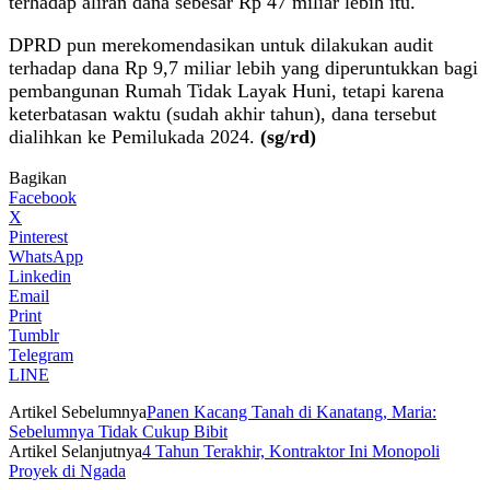
terhadap aliran dana sebesar Rp 47 miliar lebih itu.
DPRD pun merekomendasikan untuk dilakukan audit
terhadap dana Rp 9,7 miliar lebih yang diperuntukkan bagi
pembangunan Rumah Tidak Layak Huni, tetapi karena
keterbatasan waktu (sudah akhir tahun), dana tersebut
dialihkan ke Pemilukada 2024.
(sg/rd)
Bagikan
Facebook
X
Pinterest
WhatsApp
Linkedin
Email
Print
Tumblr
Telegram
LINE
Artikel Sebelumnya
Panen Kacang Tanah di Kanatang, Maria:
Sebelumnya Tidak Cukup Bibit
Artikel Selanjutnya
4 Tahun Terakhir, Kontraktor Ini Monopoli
Proyek di Ngada