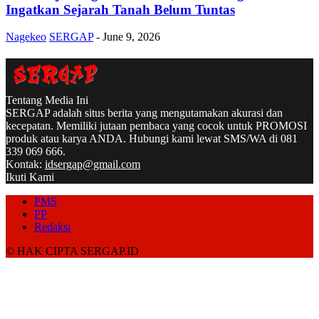
Ingatkan Sejarah Tanah Belum Tuntas
Nagekeo
SERGAP
-
June 9, 2026
Tentang Media Ini
SERGAP adalah situs berita yang mengutamakan akurasi dan
kecepatan. Memiliki jutaan pembaca yang cocok untuk PROMOSI
produk atau karya ANDA. Hubungi kami lewat SMS/WA di 081
339 069 666.
Kontak:
idsergap@gmail.com
Ikuti Kami
PMS
PP
Redaksi
© HAK CIPTA SERGAP.ID