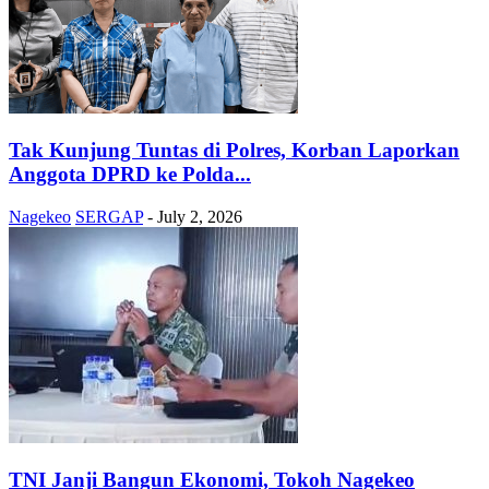
Tak Kunjung Tuntas di Polres, Korban Laporkan
Anggota DPRD ke Polda...
Nagekeo
SERGAP
-
July 2, 2026
TNI Janji Bangun Ekonomi, Tokoh Nagekeo