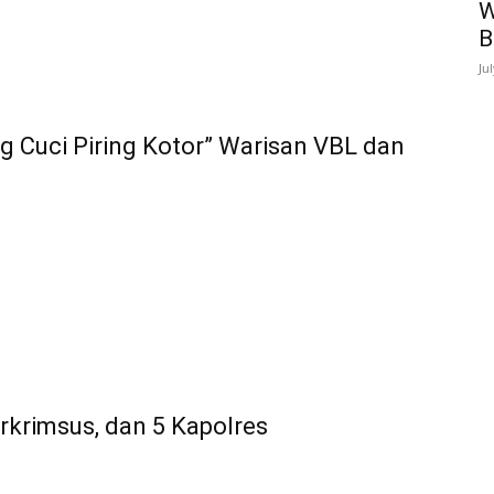
W
B
Ju
g Cuci Piring Kotor” Warisan VBL dan
rkrimsus, dan 5 Kapolres