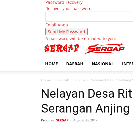
Password recovery
Recover your password
Email Anda
A password will be e-mailed to you.
HOME
DAERAH
NASIONAL
INTE
Home
Daerah
Flotim
Nelayan Desa Ritaebang 
Nelayan Desa Ri
Serangan Anjing
Produksi
SERGAP
-
August 30, 2017