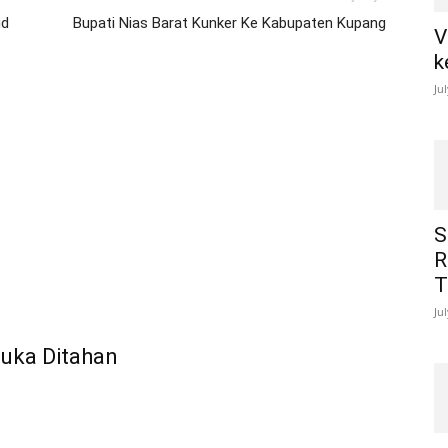
ud
Bupati Nias Barat Kunker Ke Kabupaten Kupang
V
k
Ju
S
R
T
Ju
uka Ditahan