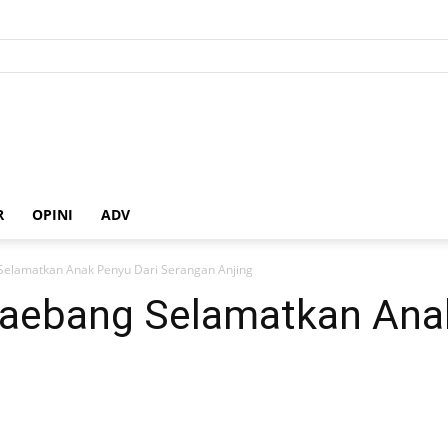
R
OPINI
ADV
Selamatkan Anak Penyu Dari Serangan Anjing
taebang Selamatkan Ana