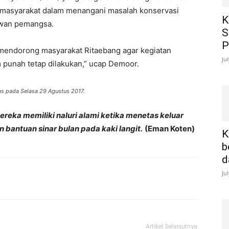
 masyarakat dalam menangani masalah konservasi
K
ewan pemangsa.
S
P
 mendorong masyarakat Ritaebang agar kegiatan
Ju
punah tetap dilakukan,” ucap Demoor.
as pada Selasa 29 Agustus 2017.
reka memiliki naluri alami ketika menetas keluar
 bantuan sinar bulan pada kaki langit.
(Eman Koten)
K
b
d
Ju
Artikel Selanjutnya