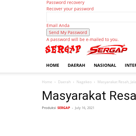
Password recovery
Recover your password
Email Anda
A password will be e-mailed to you.
HOME
DAERAH
NASIONAL
INTE
Home
Daerah
Nagekeo
Masyarakat Resah, Jal
Masyarakat Resah
Produksi
SERGAP
-
July 16, 2021
Bagikan