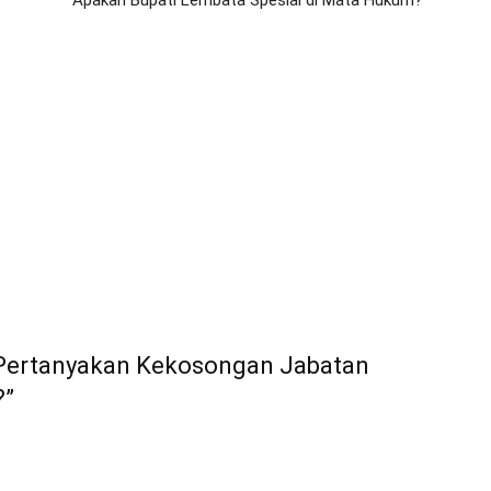
Apakah Bupati Lembata Spesial di Mata Hukum?
 Pertanyakan Kekosongan Jabatan
?”