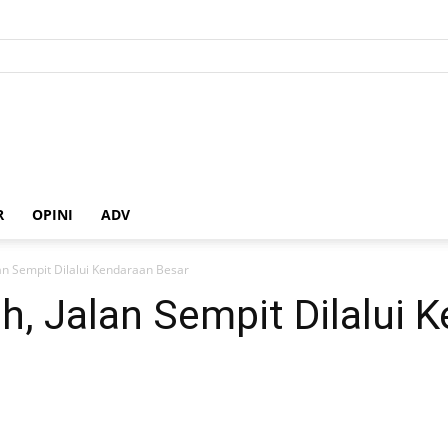
R
OPINI
ADV
an Sempit Dilalui Kendaraan Besar
, Jalan Sempit Dilalui 