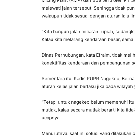
Mixing Plant (AMP) dari Bo’a Jeru oleh PT 
melewati jalan tersebut. Sehingga tidak pun
walaupun tidak sesuai dengan aturan lalu lin
“Kita bangun jalan miliaran rupiah, sedangk
Kalau kita melarang kendaraan besar, sama
Dinas Perhubungan, kata Efraim, tidak meliha
konektifitas kendaraan dan pembangunan s
Sementara itu, Kadis PUPR Nagekeo, Berna
aturan kelas jalan berlaku jika pada wilayah
“Tetapi untuk nagekeo belum memenuhi itu. A
mutlak, kalau secara mutlak berarti kita tida
ucapnya.
Menurutnya, saat ini solusi yang dilakukan