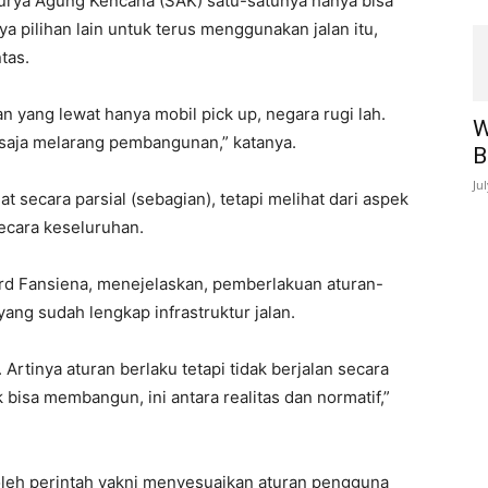
Surya Agung Kencana (SAK) satu-satunya hanya bisa
ya pilihan lain untuk terus menggunakan jalan itu,
tas.
an yang lewat hanya mobil pick up, negara rugi lah.
W
 saja melarang pembangunan,” katanya.
B
Ju
t secara parsial (sebagian), tetapi melihat dari aspek
ecara keseluruhan.
rd Fansiena, menejelaskan, pemberlakuan aturan-
 yang sudah lengkap infrastruktur jalan.
rtinya aturan berlaku tetapi tidak berjalan secara
k bisa membangun, ini antara realitas dan normatif,”
 oleh perintah yakni menyesuaikan aturan pengguna