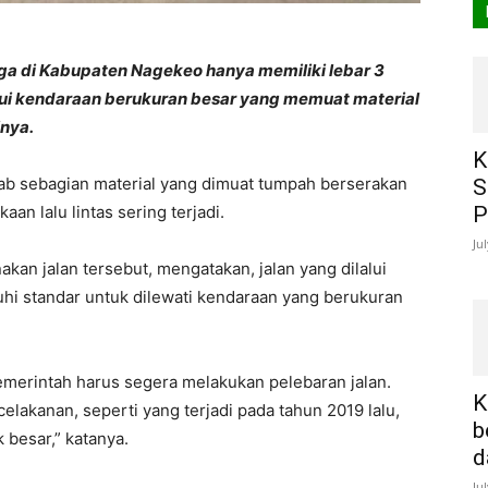
nga di Kabupaten Nagekeo hanya memiliki lebar 3
ilalui kendaraan berukuran besar yang memuat material
inya.
K
ab sebagian material yang dimuat tumpah berserakan
S
an lalu lintas sering terjadi.
P
Ju
kan jalan tersebut, mengatakan, jalan yang dilalui
hi standar untuk dilewati kendaraan yang berukuran
merintah harus segera melakukan pelebaran jalan.
K
kecelakanan, seperti yang terjadi pada tahun 2019 lalu,
b
k besar,” katanya.
d
Ju