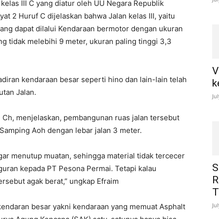
kelas III C yang diatur oleh UU Negara Republik
t 2 Huruf C dijelaskan bahwa Jalan kelas III, yaitu
an yang dapat dilalui Kendaraan bermotor dengan ukuran
ng tidak melebihi 9 meter, ukuran paling tinggi 3,3
V
hadiran kendaraan besar seperti hino dan lain-lain telah
k
utan Jalan.
Ju
 Ch, menjelaskan, pembangunan ruas jalan tersebut
Samping Aoh dengan lebar jalan 3 meter.
gar menutup muatan, sehingga material tidak tercecer
S
eguran kepada PT Pesona Permai. Tetapi kalau
R
rsebut agak berat,” ungkap Efraim
T
Ju
 kendaran besar yakni kendaraan yang memuat Asphalt