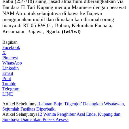
Rabu (25/7/18) siang, jasad almarhum diberangkatkan via
Bandara El Tari Kupang menuju Maumere dengan pesawat
NAM Air untuk selanjutnya di bawa ke Bajawa
menggunakan mobil dan dimakamkan dirumah orang
tuanya di RT 05 RW 01, Bobou, Kelurahan Faobata,
Kecamatan Bajawa, Ngada.
(fwl/fwl)
Bagikan
Facebook
X
Pinterest
WhatsApp
Linkedin
Email
Print
Tumblr
Telegram
LINE
Artikel Sebelumnya
Labuan Bajo ‘Digenjot’ Datangkan Wisatawan,
Sejumlah Fasilitas Diperbaiki
Artikel Selanjutnya
12 Wanita Penghibur Asal Ende, Kupang dan
Surabaya Diamankan Polsek Aesesa