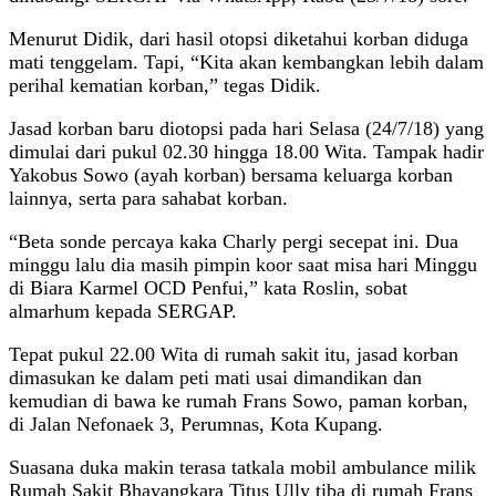
Menurut Didik, dari hasil otopsi diketahui korban diduga
mati tenggelam. Tapi, “Kita akan kembangkan lebih dalam
perihal kematian korban,” tegas Didik.
Jasad korban baru diotopsi pada hari Selasa (24/7/18) yang
dimulai dari pukul 02.30 hingga 18.00 Wita. Tampak hadir
Yakobus Sowo (ayah korban) bersama keluarga korban
lainnya, serta para sahabat korban.
“Beta sonde percaya kaka Charly pergi secepat ini. Dua
minggu lalu dia masih pimpin koor saat misa hari Minggu
di Biara Karmel OCD Penfui,” kata Roslin, sobat
almarhum kepada SERGAP.
Tepat pukul 22.00 Wita di rumah sakit itu, jasad korban
dimasukan ke dalam peti mati usai dimandikan dan
kemudian di bawa ke rumah Frans Sowo, paman korban,
di Jalan Nefonaek 3, Perumnas, Kota Kupang.
Suasana duka makin terasa tatkala mobil ambulance milik
Rumah Sakit Bhayangkara Titus Ully tiba di rumah Frans