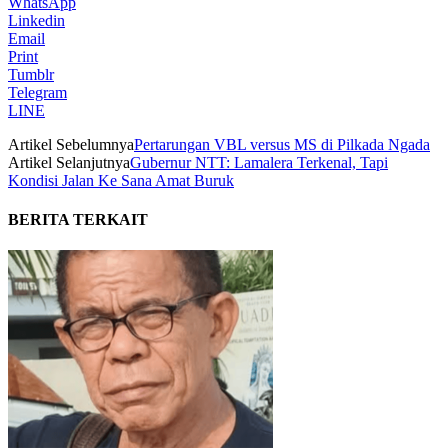
WhatsApp
Linkedin
Email
Print
Tumblr
Telegram
LINE
Artikel Sebelumnya
Pertarungan VBL versus MS di Pilkada Ngada
Artikel Selanjutnya
Gubernur NTT: Lamalera Terkenal, Tapi
Kondisi Jalan Ke Sana Amat Buruk
BERITA TERKAIT