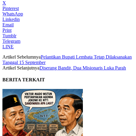
X
Pinterest
WhatsApp
Linkedin
Email
Print
Tumblr
Telegram
LINE
Artikel Sebelumnya
Pelantikan Bupati Lembata Tetap Dilaksanakan
Tanggal 15 September
Artikel Selanjutnya
Diserang Bandit, Dua Misionaris Luka Parah
BERITA TERKAIT