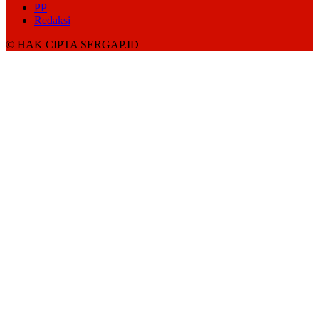
PP
Redaksi
© HAK CIPTA SERGAP.ID