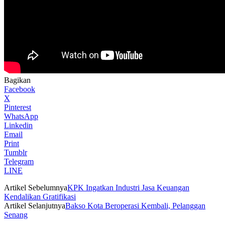
Bagikan
Facebook
X
Pinterest
WhatsApp
Linkedin
Email
Print
Tumblr
Telegram
LINE
Artikel Sebelumnya
KPK Ingatkan Industri Jasa Keuangan
Kendalikan Gratifikasi
Artikel Selanjutnya
Bakso Kota Beroperasi Kembali, Pelanggan
Senang