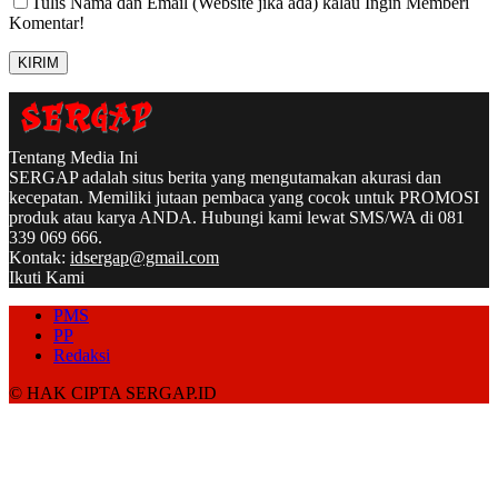
Tulis Nama dan Email (Website jika ada) kalau Ingin Memberi
Komentar!
Tentang Media Ini
SERGAP adalah situs berita yang mengutamakan akurasi dan
kecepatan. Memiliki jutaan pembaca yang cocok untuk PROMOSI
produk atau karya ANDA. Hubungi kami lewat SMS/WA di 081
339 069 666.
Kontak:
idsergap@gmail.com
Ikuti Kami
PMS
PP
Redaksi
© HAK CIPTA SERGAP.ID