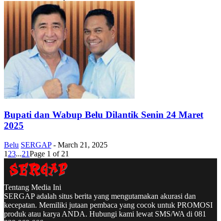
Bupati dan Wabup Belu Dilantik Senin 24 Maret
2025
Belu
SERGAP
-
March 21, 2025
1
2
3
...
21
Page 1 of 21
Tentang Media Ini
SERGAP adalah situs berita yang mengutamakan akurasi dan
kecepatan. Memiliki jutaan pembaca yang cocok untuk PROMOSI
produk atau karya ANDA. Hubungi kami lewat SMS/WA di 081