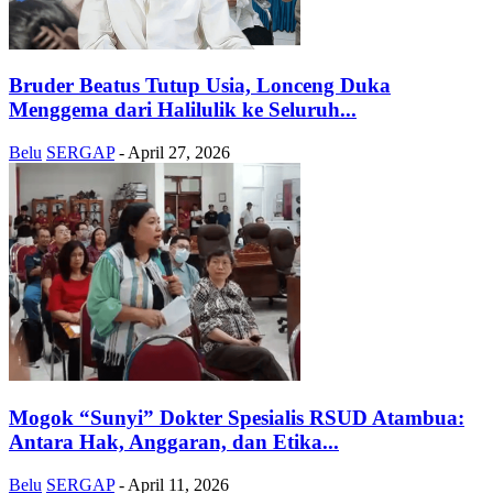
Bruder Beatus Tutup Usia, Lonceng Duka
Menggema dari Halilulik ke Seluruh...
Belu
SERGAP
-
April 27, 2026
Mogok “Sunyi” Dokter Spesialis RSUD Atambua:
Antara Hak, Anggaran, dan Etika...
Belu
SERGAP
-
April 11, 2026