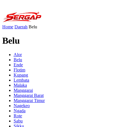
Home
Daerah
Belu
Belu
Alor
Belu
Ende
Flotim
Kupang
Lembata
Malaka
Manggarai
Manggarai Barat
Manggarai Timur
Nagekeo
Ngada
Rote
Sabu
Sikka