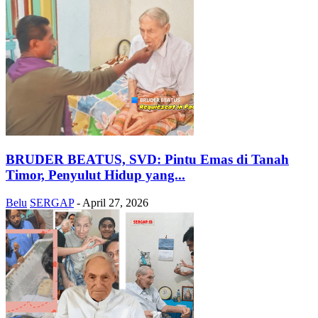
BRUDER BEATUS, SVD: Pintu Emas di Tanah
Timor, Penyulut Hidup yang...
Belu
SERGAP
-
April 27, 2026