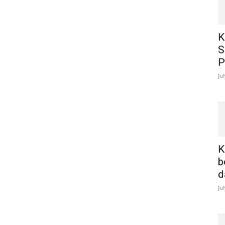
K
S
P
Ju
K
b
d
Ju