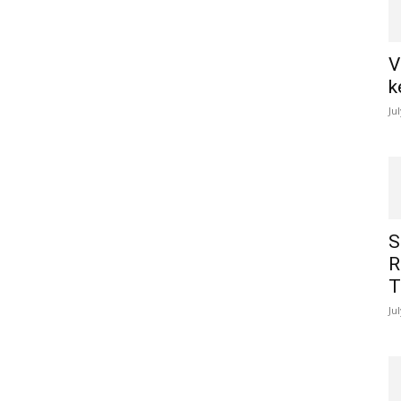
V
k
Ju
S
R
T
Ju