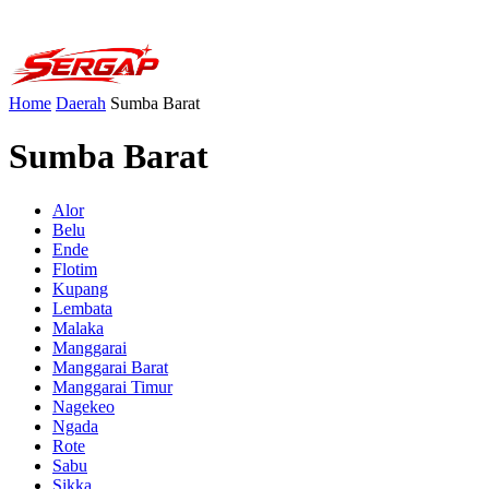
Home
Daerah
Sumba Barat
Sumba Barat
Alor
Belu
Ende
Flotim
Kupang
Lembata
Malaka
Manggarai
Manggarai Barat
Manggarai Timur
Nagekeo
Ngada
Rote
Sabu
Sikka