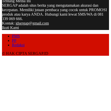
Tentang Media Ini
SERGAP adalah situs berita yang mengutamakan akurasi dan
kecepatan. Memiliki jutaan pembaca yang cocok untuk PROMOSI
produk atau karya ANDA. Hubungi kami lewat SMS/WA di 081
339 069 666.
Kontak:
idsergap@gmail.com
Ikuti Kami
PMS
PP
Redaksi
© HAK CIPTA SERGAP.ID