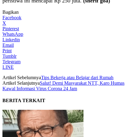
peristiwa ini mencapai Rp 250 juta.
(sherif goa)
Bagikan
Facebook
X
Pinterest
WhatsApp
Linkedin
Email
Print
Tumblr
Telegram
LINE
Artikel Sebelumnya
Tips Bekerja atau Belajar dari Rumah
Artikel Selanjutnya
Salut! Demi Masyarakat NTT, Karo Humas
Kawal Informasi Virus Corona 24 Jam
BERITA TERKAIT