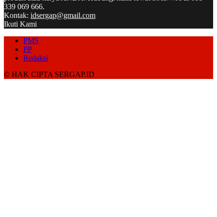
339 069 666.
Kontak:
idsergap@gmail.com
Ikuti Kami
PMS
PP
Redaksi
© HAK CIPTA SERGAP.ID