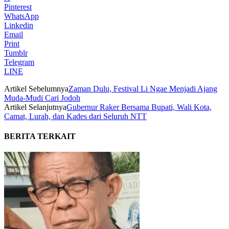
Pinterest
WhatsApp
Linkedin
Email
Print
Tumblr
Telegram
LINE
Artikel Sebelumnya
Zaman Dulu, Festival Li Ngae Menjadi Ajang
Muda-Mudi Cari Jodoh
Artikel Selanjutnya
Gubernur Raker Bersama Bupati, Wali Kota,
Camat, Lurah, dan Kades dari Seluruh NTT
BERITA TERKAIT