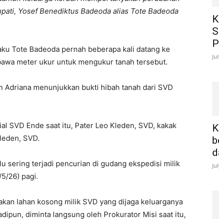
upati, Yosef Benediktus Badeoda alias Tote Badeoda
K
S
P
aku Tote Badeoda pernah beberapa kali datang ke
Ju
bawa meter ukur untuk mengukur tanah tersebut.
h Adriana menunjukkan bukti hibah tanah dari SVD
ial SVD Ende saat itu, Pater Leo Kleden, SVD, kakak
K
Kleden, SVD.
b
d
u sering terjadi pencurian di gudang ekspedisi milik
Ju
/5/26) pagi.
akan lahan kosong milik SVD yang dijaga keluarganya
dipun, diminta langsung oleh Prokurator Misi saat itu,