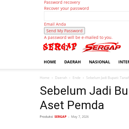
Password recovery
Recover your password
Email Anda
A password will be e-mailed to you.
HOME
DAERAH
NASIONAL
INTE
Home
Daerah
Ende
Sebelum Jadi Bupati: Tana
Sebelum Jadi Bup
Aset Pemda
Produksi
SERGAP
-
May 7, 2026