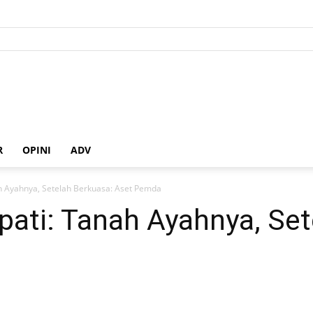
R
OPINI
ADV
h Ayahnya, Setelah Berkuasa: Aset Pemda
ati: Tanah Ayahnya, Set