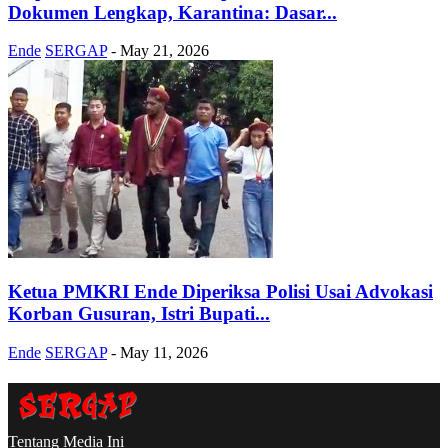
Dokumen Lengkap, Karantina: Dasar...
Ende
SERGAP
-
May 21, 2026
Ketua PMKRI Ende Diperiksa Polisi Usai Advokasi
Korban Gusuran, Istri Bupati...
Ende
SERGAP
-
May 11, 2026
Tentang Media Ini