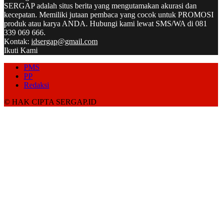
SERGAP adalah situs berita yang mengutamakan akurasi dan
kecepatan. Memiliki jutaan pembaca yang cocok untuk PROMOSI
produk atau karya ANDA. Hubungi kami lewat SMS/WA di 081
339 069 666.
Kontak:
idsergap@gmail.com
Ikuti Kami
PMS
PP
Redaksi
© HAK CIPTA SERGAP.ID