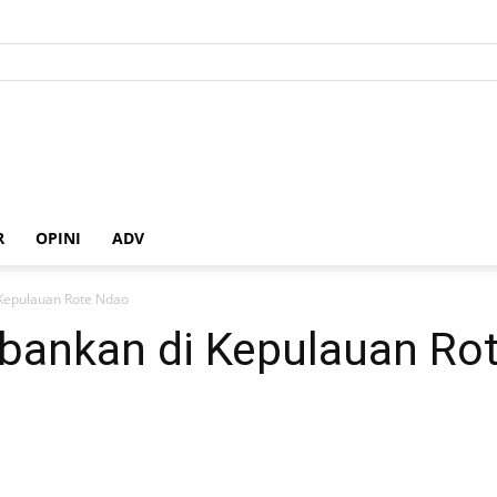
R
OPINI
ADV
 Kepulauan Rote Ndao
rbankan di Kepulauan Ro