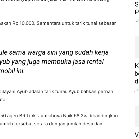
S
P
Ju
kenakan Rp 10.000. Sementara untuk tarik tunai sebesar
bule sama warga sini yang sudah kerja
Ayub yang juga membuka jasa rental
K
mobil ini.
b
d
Ju
ilayani Ayub adalah tarik tunai. Ayub bahkan pernah
ta.
.550 agen BRILink. Jumlahnya Naik 68,2% dibandingkan
umlah tersebut setara dengan jumlah desa dan
V