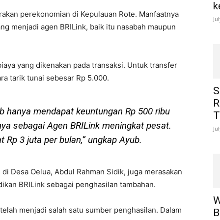
k
akan perekonomian di Kepulauan Rote. Manfaatnya
Ju
ang menjadi agen BRILink, baik itu nasabah maupun
aya yang dikenakan pada transaksi. Untuk transfer
a tarik tunai sebesar Rp 5.000.
S
R
b hanya mendapat keuntungan Rp 500 ribu
T
ya sebagai Agen BRILink meningkat pesat.
Ju
t Rp 3 juta per bulan,” ungkap Ayub.
s di Desa Oelua, Abdul Rahman Sidik, juga merasakan
dikan BRILink sebagai penghasilan tambahan.
W
 telah menjadi salah satu sumber penghasilan. Dalam
B