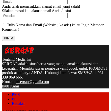
Anda telah memasukkan alamat email yang salah!
Silakan masukkan alamat email Anda di sini
Tulis Nama dan Email (Website jika ada) kalau Ingin Memberi
Komentar!
Tentang Media Ini
SERGAP adalah situs berita yang mengutamakan akurasi dan
kecepatan. Memiliki jutaan pembaca yang cocok untuk PROMOSI
produk atau karya ANDA. Hubungi kami lewat SMS/WA di 081
339 069 666.
Kontak:
idsergap@gmail.com
Ikuti Kami
PMS
PP
Redaksi