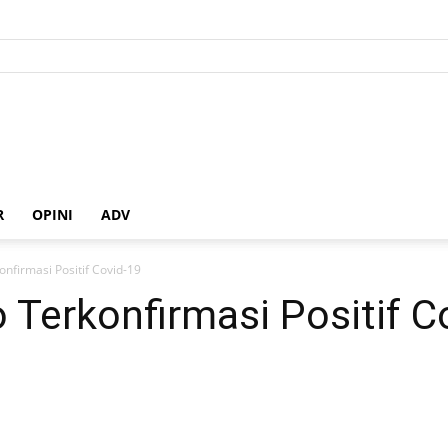
R
OPINI
ADV
nfirmasi Positif Covid-19
Terkonfirmasi Positif C