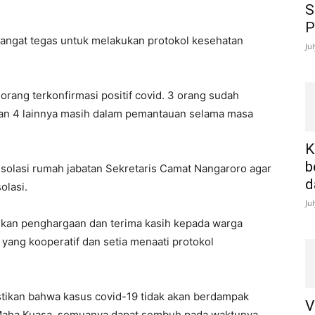
S
P
angat tegas untuk melakukan protokol kesehatan
Ju
 orang terkonfirmasi positif covid. 3 orang sudah
an 4 lainnya masih dalam pemantauan selama masa
K
b
g isolasi rumah jabatan Sekretaris Camat Nangaroro agar
d
olasi.
Ju
an penghargaan dan terima kasih kepada warga
 yang kooperatif dan setia menaati protokol
astikan bahwa kasus covid-19 tidak akan berdampak
V
 Maha Kuasa, semuanya dapat sembuh pada waktunya.