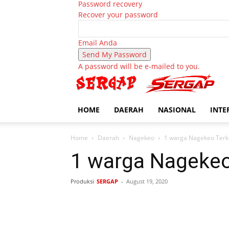
Password recovery
Recover your password
Email Anda
A password will be e-mailed to you.
HOME
DAERAH
NASIONAL
INTE
Home
Daerah
Nagekeo
1 warga Nagekeo Terko
1 warga Nagekeo 
Produksi
SERGAP
-
August 19, 2020