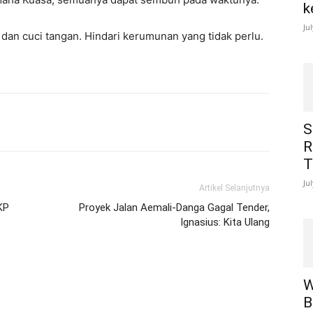
k
Ju
 dan cuci tangan. Hindari kerumunan yang tidak perlu.
S
R
T
Ju
Artikel Selanjutnya
KP
Proyek Jalan Aemali-Danga Gagal Tender,
Ignasius: Kita Ulang
W
B