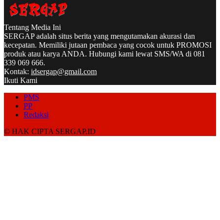
Tentang Media Ini
SERGAP adalah situs berita yang mengutamakan akurasi dan
kecepatan. Memiliki jutaan pembaca yang cocok untuk PROMOSI
produk atau karya ANDA. Hubungi kami lewat SMS/WA di 081
339 069 666.
Kontak:
idsergap@gmail.com
Ikuti Kami
PMS
PP
Redaksi
© HAK CIPTA SERGAP.ID