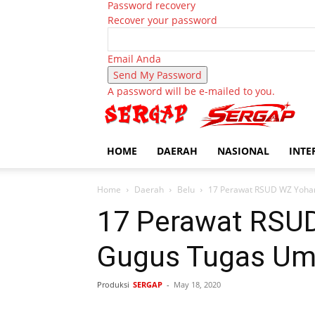
Password recovery
Recover your password
Email Anda
A password will be e-mailed to you.
HOME
DAERAH
NASIONAL
INTE
Home
Daerah
Belu
17 Perawat RSUD WZ Yohane
17 Perawat RSUD 
Gugus Tugas Um
Produksi
SERGAP
-
May 18, 2020