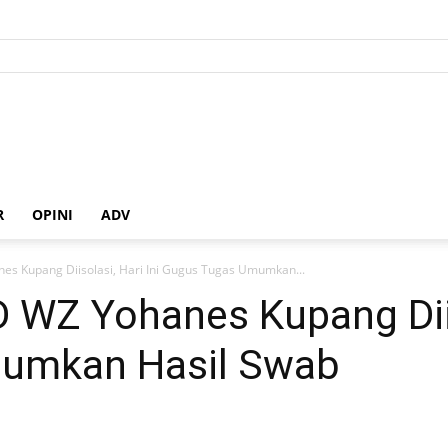
R
OPINI
ADV
s Kupang Diisolasi, Hari Ini Gugus Tugas Umumkan...
WZ Yohanes Kupang Diiso
umkan Hasil Swab