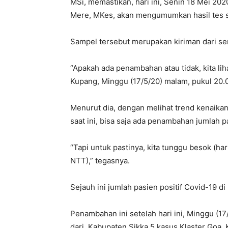
MSi, memastikan, hari ini, Senin 18 Mei 202
Mere, MKes, akan mengumumkan hasil tes 
Sampel tersebut merupakan kiriman dari se
“Apakah ada penambahan atau tidak, kita liha
Kupang, Minggu (17/5/20) malam, pukul 20.0
Menurut dia, dengan melihat trend kenaikan
saat ini, bisa saja ada penambahan jumlah pa
“Tapi untuk pastinya, kita tunggu besok (har
NTT),” tegasnya.
Sejauh ini jumlah pasien positif Covid-19 d
Penambahan ini setelah hari ini, Minggu (1
dari Kabupaten Sikka 5 kasus Klaster Goa