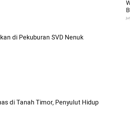
W
B
Ju
mkan di Pekuburan SVD Nenuk
s di Tanah Timor, Penyulut Hidup