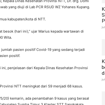
0, Kepala Dinas Kesehatan Provinsi NTT, Dr. drg. Domi
swab yang diuji di Lab PCR RSUD WZ Yohanes Kupang.
K
S
mua kabupaten/kota di NTT.
P
Ju
t besok (hari ini),” ujar Marius kepada wartawan di
0 Wita.
 jumlah pasien positif Covid-19 yang sedang terjadi
sien positif.
K
b
i ini, penjelasan dari Kepala Dinas Kesehatan Provinsi
d
Ju
i Provinsi NTT meningkat dari 59 menjadi 68 kasus.
7/5/20) kemarin, ada penambahan 9 kasus yang berasal
, Kabupaten Sumba Timur 3 Klaster STT Sangkakala