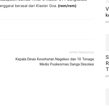
anggarai berasal dari Klaster Goa.
(rem/rem)
V
k
Ju
Artikel Selanjutnya
S
Kepala Dinas Kesehatan Nagekeo dan 10 Tenaga
R
Medis Puskesmas Danga Diisolasi
T
Ju