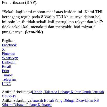
Pemeriksaan (BAP).
“Sekali lagi kami mohon maaf atas insiden ini. Kami TNI
berpegang teguh pada 8 Wajib TNI khususnya dalam hal
ini poin ke-6: tidak sekali-kali merugikan rakyat dan ke-7:
tidak sekali-kali menakuti dan menyakiti hati rakyat,”
pungkasnya.
(kcm/dtk)
Bagikan
Facebook
X
Pinterest
WhatsApp
Linkedin
Email
Print
Tumblr
Telegram
LINE
Artikel Sebelumnya
Heboh, Tak Ada Lubang Kubur Untuk Jenazah
Covid-19
Artikel Selanjutnya
Jenazah Bocah Yang Diduga Dicovidkan RS
Siloam Dibawa Pulang Keluarga