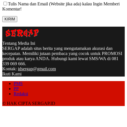
Tulis Nama dan Email (Website jika ada) kalau Ingin Memberi
Komentar!
Tentang Media Ini
SERGAP adalah situs berita yang mengutamakan akurasi dan
kecepatan. Memiliki jutaan pembaca yang cocok untuk PROMOSI
produk atau karya ANDA. Hubungi kami lewat SMS/WA di 081
339 069 666.
Kontak:
idsergap@gmail.com
Ikuti Kami
PMS
PP
Redaksi
© HAK CIPTA SERGAP.ID