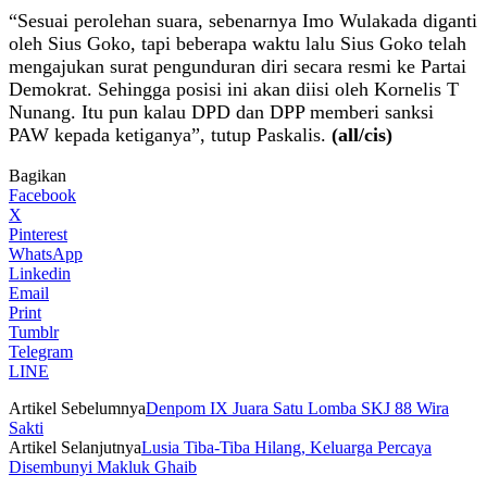
“Sesuai perolehan suara, sebenarnya Imo Wulakada diganti
oleh Sius Goko, tapi beberapa waktu lalu Sius Goko telah
mengajukan surat pengunduran diri secara resmi ke Partai
Demokrat. Sehingga posisi ini akan diisi oleh Kornelis T
Nunang. Itu pun kalau DPD dan DPP memberi sanksi
PAW kepada ketiganya”, tutup Paskalis.
(all/cis)
Bagikan
Facebook
X
Pinterest
WhatsApp
Linkedin
Email
Print
Tumblr
Telegram
LINE
Artikel Sebelumnya
Denpom IX Juara Satu Lomba SKJ 88 Wira
Sakti
Artikel Selanjutnya
Lusia Tiba-Tiba Hilang, Keluarga Percaya
Disembunyi Makluk Ghaib