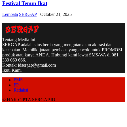
Festival Tenun Ikat
Lembata
SERGAP
-
October 21, 2025
Tentang Media Ini
SERGAP adalah situs berita yang mengutamakan akurasi dan
kecepatan. Memiliki jutaan pembaca yang cocok untuk PROMOSI
produk atau karya ANDA. Hubungi kami lewat SMS/WA di 081
339 069 666.
Kontak:
idsergap@gmail.com
Ikuti Kami
PMS
PP
Redaksi
© HAK CIPTA SERGAP.ID