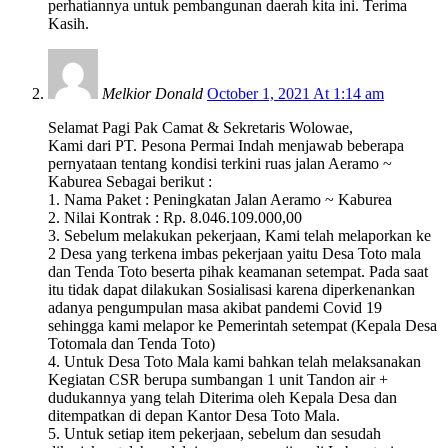
perhatiannya untuk pembangunan daerah kita ini. Terima
Kasih.
Melkior Donald
October 1, 2021 At 1:14 am
Selamat Pagi Pak Camat & Sekretaris Wolowae,
Kami dari PT. Pesona Permai Indah menjawab beberapa
pernyataan tentang kondisi terkini ruas jalan Aeramo ~
Kaburea Sebagai berikut :
1. Nama Paket : Peningkatan Jalan Aeramo ~ Kaburea
2. Nilai Kontrak : Rp. 8.046.109.000,00
3. Sebelum melakukan pekerjaan, Kami telah melaporkan ke
2 Desa yang terkena imbas pekerjaan yaitu Desa Toto mala
dan Tenda Toto beserta pihak keamanan setempat. Pada saat
itu tidak dapat dilakukan Sosialisasi karena diperkenankan
adanya pengumpulan masa akibat pandemi Covid 19
sehingga kami melapor ke Pemerintah setempat (Kepala Desa
Totomala dan Tenda Toto)
4. Untuk Desa Toto Mala kami bahkan telah melaksanakan
Kegiatan CSR berupa sumbangan 1 unit Tandon air +
dudukannya yang telah Diterima oleh Kepala Desa dan
ditempatkan di depan Kantor Desa Toto Mala.
5. Untuk setiap item pekerjaan, sebelum dan sesudah