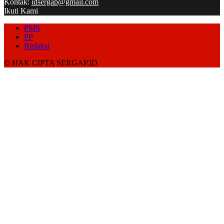
Kontak:
idsergap@gmail.com
Ikuti Kami
PMS
PP
Redaksi
© HAK CIPTA SERGAP.ID