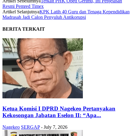
Artikel Sebelumnya
Terkait PHK Obed Gerimu, Ini Penjelasan
Resmi Pemred Timex
Artikel Selanjutnya
KPK Latih 40 Guru dan Tenaga Kependidikan
Madrasah Jadi Calon Penyuluh Antikorupsi
BERITA TERKAIT
Ketua Komisi I DPRD Nagekeo Pertanyakan
Kekosongan Jabatan Eselon II: “Apa...
Nagekeo
SERGAP
-
July 7, 2026