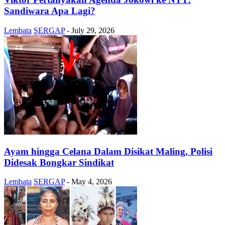
Sandiwara Apa Lagi?
Lembata
SERGAP
-
July 29, 2026
Ayam hingga Celana Dalam Disikat Maling, Polisi
Didesak Bongkar Sindikat
Lembata
SERGAP
-
May 4, 2026