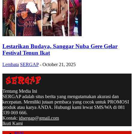
Lestarikan Budaya, Sanggar Nuba Gere Gelar
Festival Tenun Ikat
Lembata
SERGAP
-
October 21, 2025
Tentang Media Ini
SERGAP adalah situs berita yang mengutamakan akurasi dan
kecepatan. Memiliki jutaan pembaca yang cocok untuk PROMOSI
produk atau karya ANDA. Hubungi kami lewat SMS/WA di 081
339 069 666.
Kontak:
idsergap@gmail.com
Ikuti Kami
PMS