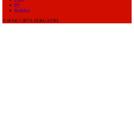
PP
Redaksi
© HAK CIPTA SERGAP.ID