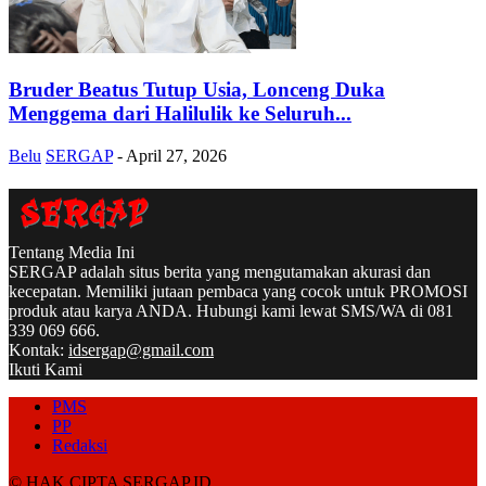
Bruder Beatus Tutup Usia, Lonceng Duka
Menggema dari Halilulik ke Seluruh...
Belu
SERGAP
-
April 27, 2026
Tentang Media Ini
SERGAP adalah situs berita yang mengutamakan akurasi dan
kecepatan. Memiliki jutaan pembaca yang cocok untuk PROMOSI
produk atau karya ANDA. Hubungi kami lewat SMS/WA di 081
339 069 666.
Kontak:
idsergap@gmail.com
Ikuti Kami
PMS
PP
Redaksi
© HAK CIPTA SERGAP.ID