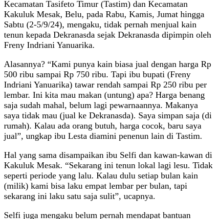
Kecamatan Tasifeto Timur (Tastim) dan Kecamatan
Kakuluk Mesak, Belu, pada Rabu, Kamis, Jumat hingga
Sabtu (2-5/9/24), mengaku, tidak pernah menjual kain
tenun kepada Dekranasda sejak Dekranasda dipimpin oleh
Freny Indriani Yanuarika.
Alasannya? “Kami punya kain biasa jual dengan harga Rp
500 ribu sampai Rp 750 ribu. Tapi ibu bupati (Freny
Indriani Yanuarika) tawar rendah sampai Rp 250 ribu per
lembar. Ini kita mau makan (untung) apa? Harga benang
saja sudah mahal, belum lagi pewarnaannya. Makanya
saya tidak mau (jual ke Dekranasda). Saya simpan saja (di
rumah). Kalau ada orang butuh, harga cocok, baru saya
jual”, ungkap ibu Lesta diamini penenun lain di Tastim.
Hal yang sama disampaikan ibu Selfi dan kawan-kawan di
Kakuluk Mesak. “Sekarang ini tenun lokal lagi lesu. Tidak
seperti periode yang lalu. Kalau dulu setiap bulan kain
(milik) kami bisa laku empat lembar per bulan, tapi
sekarang ini laku satu saja sulit”, ucapnya.
Selfi juga mengaku belum pernah mendapat bantuan