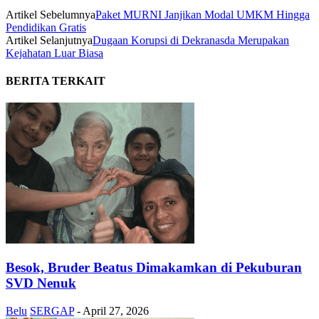
Artikel Sebelumnya
Paket MURNI Janjikan Modal UMKM Hingga
Pendidikan Gratis
Artikel Selanjutnya
Dugaan Korupsi di Dekranasda Merupakan
Kejahatan Luar Biasa
BERITA TERKAIT
Besok, Bruder Beatus Dimakamkan di Pekuburan
SVD Nenuk
Belu
SERGAP
-
April 27, 2026