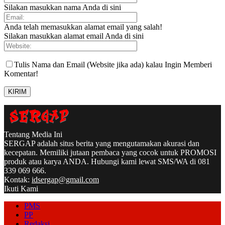
Silakan masukkan nama Anda di sini
Anda telah memasukkan alamat email yang salah!
Silakan masukkan alamat email Anda di sini
Tulis Nama dan Email (Website jika ada) kalau Ingin Memberi
Komentar!
Tentang Media Ini
SERGAP adalah situs berita yang mengutamakan akurasi dan
kecepatan. Memiliki jutaan pembaca yang cocok untuk PROMOSI
produk atau karya ANDA. Hubungi kami lewat SMS/WA di 081
339 069 666.
Kontak:
idsergap@gmail.com
Ikuti Kami
PMS
PP
Redaksi