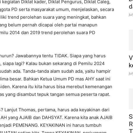
giatan Diklat kader, Diklat Pengurus, Diklat Caleg,
d
Anggota PD serta masyarakat umum, menjelaskan, secara
Ju
liki trend perolehan suara yang meningkat, bahkan
yang belum pernah dicapai oleh partai manapun
milu 2014 dan 2019 trend perolehan suara PD
enurun? Jawabannya tentu TIDAK. Siapa yang harus
V
, siapa lagi? Kalau bukan sekarang di Pemilu 2024
k
sudah ada. Tanda-tanda alam sudah ada, yaitu hampir
Ju
ima besar. Bahkan Ketua Umum PD mas AHY saat ini
siden. Karena itu kita harus bisa merebut kemenangan
mas yang disambut tepuk tangan semua peserta rapat.
Lanjut Thomas, pertama, harus ada keyakinan dari
S
LLAH yang AJAIB dan DAHSYAT. Karena kita anak AJAIB
R
menjadi PEMENANG. KEYAKINAN ini harus tumbuh
T
UATAN setiap kita. Tanpa KEYAKINAN, perjuangan