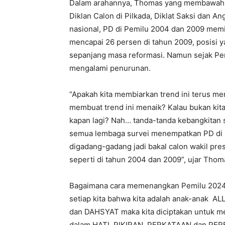
Dalam arahannya, Thomas yang membawahi ke
Diklan Calon di Pilkada, Diklat Saksi dan 
nasional, PD di Pemilu 2004 dan 2009 memi
mencapai 26 persen di tahun 2009, posisi 
sepanjang masa reformasi. Namun sejak Pe
mengalami penurunan.
“Apakah kita membiarkan trend ini terus m
membuat trend ini menaik? Kalau bukan kita
kapan lagi? Nah… tanda-tanda kebangkitan 
semua lembaga survei menempatkan PD di l
digadang-gadang jadi bakal calon wakil pre
seperti di tahun 2004 dan 2009”, ujar Tho
Bagaimana cara memenangkan Pemilu 2024? 
setiap kita bahwa kita adalah anak-anak A
dan DAHSYAT maka kita diciptakan untuk 
dalam HATI, PIKIRAN, PERKATAAN dan PERB