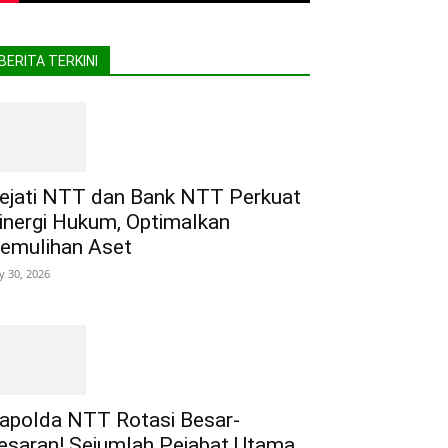
BERITA TERKINI
ejati NTT dan Bank NTT Perkuat
inergi Hukum, Optimalkan
emulihan Aset
ly 30, 2026
apolda NTT Rotasi Besar-
esaran! Sejumlah Pejabat Utama