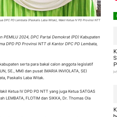
etua DPC PD Lembata (Paskalis Laba Witak), Wakil Ketua IV PD Provinsi NTT
an PEMILU 2024, DPC Partai Demokrat (PD) Kabupaten
ama DPD PD Provinsi NTT di Kantor DPC PD Lembata,
K
S
P
kabupaten serta para bakal calon anggota legislatif
UN, SE., MM) dan pusat (MARIA INVIOLATA, SE)
Ju
a, Paskalis Laba Witak.
Wakil Ketua IV DPD PD NTT yang juga Ketua SATGAS
yah LEMBATA, FLOTIM dan SIKKA, Dr. Thomas Ola
K
b