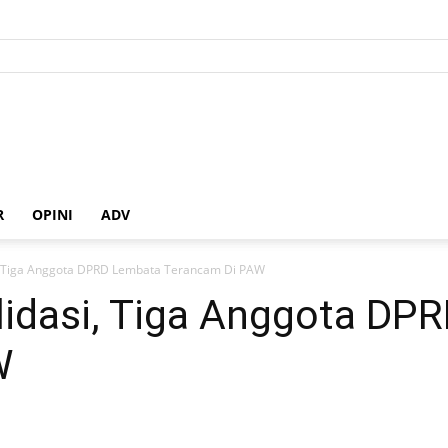
R
OPINI
ADV
, Tiga Anggota DPRD Lembata Terancam Di PAW
idasi, Tiga Anggota DP
W