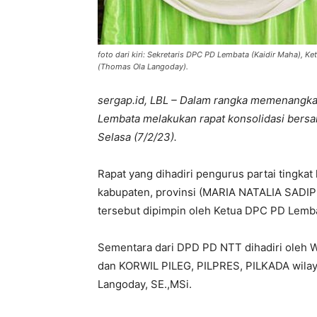
foto dari kiri: Sekretaris DPC PD Lembata (Kaidir Maha), K
(Thomas Ola Langoday).
sergap.id, LBL – Dalam rangka memenangk
Lembata melakukan rapat konsolidasi bers
Selasa (7/2/23).
Rapat yang dihadiri pengurus partai tingkat 
kabupaten, provinsi (MARIA NATALIA SADIP
tersebut dipimpin oleh Ketua DPC PD Lembat
Sementara dari DPD PD NTT dihadiri oleh 
dan KORWIL PILEG, PILPRES, PILKADA wila
Langoday, SE.,MSi.