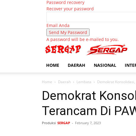
Password recovery
Recover your password
Email Anda
A password will be e-mailed to you.
HOME
DAERAH
NASIONAL
INTE
Home
Daerah
Lembata
Demokrat Konsolidasi
Demokrat Konsol
Terancam Di PA
Produksi
SERGAP
-
February 7, 2023