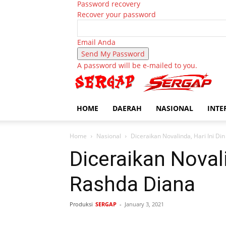
Password recovery
Recover your password
Email Anda
A password will be e-mailed to you.
HOME
DAERAH
NASIONAL
INTE
Home
Nasional
Diceraikan Novalinda, Hari Ini D
Diceraikan Noval
Rashda Diana
Produksi
SERGAP
-
January 3, 2021