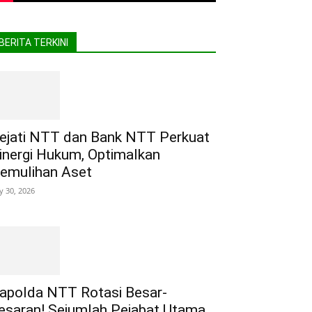
BERITA TERKINI
ejati NTT dan Bank NTT Perkuat
inergi Hukum, Optimalkan
emulihan Aset
ly 30, 2026
apolda NTT Rotasi Besar-
esaran! Sejumlah Pejabat Utama