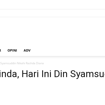
R
OPINI
ADV
in Syamsuddin Nikahi Rashda Diana
inda, Hari Ini Din Syamsu