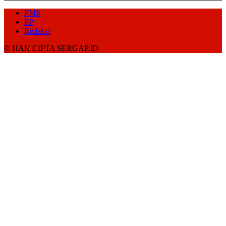
PMS
PP
Redaksi
© HAK CIPTA SERGAP.ID