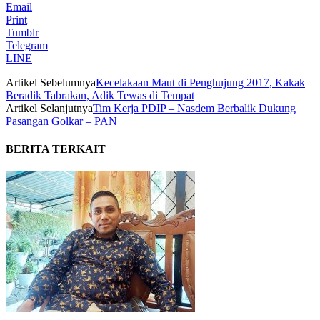
Email
Print
Tumblr
Telegram
LINE
Artikel Sebelumnya
Kecelakaan Maut di Penghujung 2017, Kakak
Beradik Tabrakan, Adik Tewas di Tempat
Artikel Selanjutnya
Tim Kerja PDIP – Nasdem Berbalik Dukung
Pasangan Golkar – PAN
BERITA TERKAIT