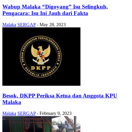
Wabup Malaka “Digoyang” Isu Selingkuh,
Pengacara: Isu Ini Jauh dari Fakta
Malaka
SERGAP
-
May 28, 2023
Besok, DKPP Periksa Ketua dan Anggota KPU
Malaka
Malaka
SERGAP
-
February 9, 2023