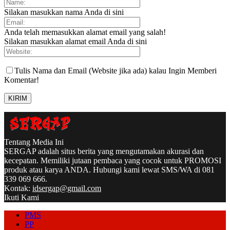
Silakan masukkan nama Anda di sini
Anda telah memasukkan alamat email yang salah!
Silakan masukkan alamat email Anda di sini
Tulis Nama dan Email (Website jika ada) kalau Ingin Memberi
Komentar!
Tentang Media Ini
SERGAP adalah situs berita yang mengutamakan akurasi dan
kecepatan. Memiliki jutaan pembaca yang cocok untuk PROMOSI
produk atau karya ANDA. Hubungi kami lewat SMS/WA di 081
339 069 666.
Kontak:
idsergap@gmail.com
Ikuti Kami
PMS
PP