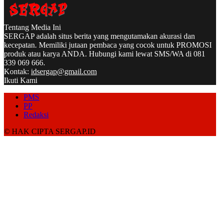
Tentang Media Ini
SERGAP adalah situs berita yang mengutamakan akurasi dan
kecepatan. Memiliki jutaan pembaca yang cocok untuk PROMOSI
produk atau karya ANDA. Hubungi kami lewat SMS/WA di 081
339 069 666.
Kontak:
idsergap@gmail.com
Ikuti Kami
PMS
PP
Redaksi
© HAK CIPTA SERGAP.ID