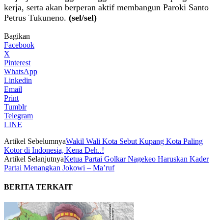
kerja, serta akan berperan aktif membangun Paroki Santo
Petrus Tukuneno.
(sel/sel)
Bagikan
Facebook
X
Pinterest
WhatsApp
Linkedin
Email
Print
Tumblr
Telegram
LINE
Artikel Sebelumnya
Wakil Wali Kota Sebut Kupang Kota Paling
Kotor di Indonesia, Kena Deh..!
Artikel Selanjutnya
Ketua Partai Golkar Nagekeo Haruskan Kader
Partai Menangkan Jokowi – Ma’ruf
BERITA TERKAIT