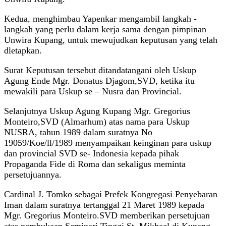
Kedua, menghimbau Yapenkar mengambil langkah -
langkah yang perlu dalam kerja sama dengan pimpinan
Unwira Kupang, untuk mewujudkan keputusan yang telah
dletapkan.
Surat Keputusan tersebut ditandatangani oleh Uskup
Agung Ende Mgr. Donatus Djagom,SVD, ketika itu
mewakili para Uskup se – Nusra dan Provincial.
Selanjutnya Uskup Agung Kupang Mgr. Gregorius
Monteiro,SVD (Almarhum) atas nama para Uskup
NUSRA, tahun 1989 dalam suratnya No
19059/Koe/ll/1989 menyampaikan keinginan para uskup
dan provincial SVD se- Indonesia kepada pihak
Propaganda Fide di Roma dan sekaligus meminta
persetujuannya.
Cardinal J. Tomko sebagai Prefek Kongregasi Penyebaran
Iman dalam suratnya tertanggal 21 Maret 1989 kepada
Mgr. Gregorius Monteiro.SVD memberikan persetujuan
atas pembukaan Seminari Tinggi St. Mikhael di Kupang,