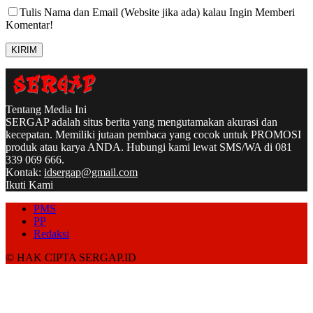
Tulis Nama dan Email (Website jika ada) kalau Ingin Memberi
Komentar!
Tentang Media Ini
SERGAP adalah situs berita yang mengutamakan akurasi dan
kecepatan. Memiliki jutaan pembaca yang cocok untuk PROMOSI
produk atau karya ANDA. Hubungi kami lewat SMS/WA di 081
339 069 666.
Kontak:
idsergap@gmail.com
Ikuti Kami
PMS
PP
Redaksi
© HAK CIPTA SERGAP.ID