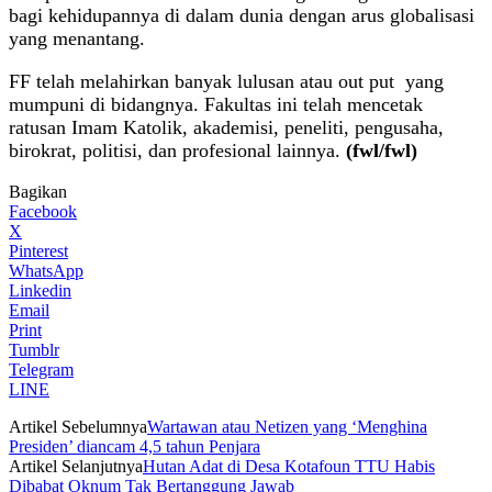
bagi kehidupannya di dalam dunia dengan arus globalisasi
yang menantang.
FF telah melahirkan banyak lulusan atau out put yang
mumpuni di bidangnya. Fakultas ini telah mencetak
ratusan Imam Katolik, akademisi, peneliti, pengusaha,
birokrat, politisi, dan profesional lainnya.
(fwl/fwl)
Bagikan
Facebook
X
Pinterest
WhatsApp
Linkedin
Email
Print
Tumblr
Telegram
LINE
Artikel Sebelumnya
Wartawan atau Netizen yang ‘Menghina
Presiden’ diancam 4,5 tahun Penjara
Artikel Selanjutnya
Hutan Adat di Desa Kotafoun TTU Habis
Dibabat Oknum Tak Bertanggung Jawab