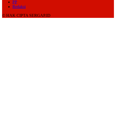
PP
Redaksi
© HAK CIPTA SERGAP.ID