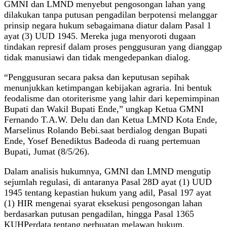
GMNI dan LMND menyebut pengosongan lahan yang
dilakukan tanpa putusan pengadilan berpotensi melanggar
prinsip negara hukum sebagaimana diatur dalam Pasal 1
ayat (3) UUD 1945. Mereka juga menyoroti dugaan
tindakan represif dalam proses penggusuran yang dianggap
tidak manusiawi dan tidak mengedepankan dialog.
“Penggusuran secara paksa dan keputusan sepihak
menunjukkan ketimpangan kebijakan agraria. Ini bentuk
feodalisme dan otoriterisme yang lahir dari kepemimpinan
Bupati dan Wakil Bupati Ende,” ungkap Ketua GMNI
Fernando T.A.W. Delu dan dan Ketua LMND Kota Ende,
Marselinus Rolando Bebi.saat berdialog dengan Bupati
Ende, Yosef Benediktus Badeoda di ruang pertemuan
Bupati, Jumat (8/5/26).
Dalam analisis hukumnya, GMNI dan LMND mengutip
sejumlah regulasi, di antaranya Pasal 28D ayat (1) UUD
1945 tentang kepastian hukum yang adil, Pasal 197 ayat
(1) HIR mengenai syarat eksekusi pengosongan lahan
berdasarkan putusan pengadilan, hingga Pasal 1365
KUHPerdata tentang perbuatan melawan hukum.