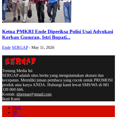
Ketua PMKRI Ende Diperiksa Polisi Usai Advokasi
Korban Gusuran, Istri Bupati...
Ende
SERGAP
-
May 11, 2026
Tentang Media Ini
SERGAP adalah situs berita yang mengutamakan akurasi dan
kecepatan. Memiliki jutaan pembaca yang cocok untuk PROMOSI
produk atau karya ANDA. Hubungi kami lewat SMS/WA di 081
339 069 666.
Kontak:
idsergap@gmail.com
Ikuti Kami
PMS
PP