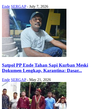
Ende
SERGAP
-
July 7, 2026
Satpol PP Ende Tahan Sapi Kurban Meski
Dokumen Lengkap, Karantina: Dasar...
Ende
SERGAP
-
May 21, 2026